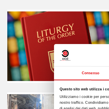
Consenso
Questo sito web utilizza i c
Utilizziamo i cookie per perso
nostro traffico. Condividiamo 
di analisi dei dati web, pubbl