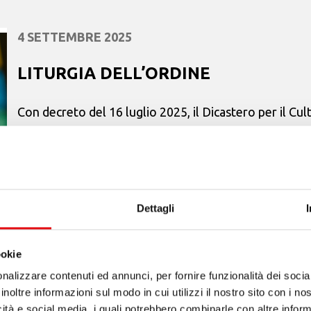
4 SETTEMBRE 2025
LITURGIA DELL’ORDINE
Con decreto del 16 luglio 2025, il Dicastero per il Cul
approvato l’Editio typica altera del Proprium Missar
carmelitano” in ...
Dettagli
ookie
4 LUGLIO 2025
nalizzare contenuti ed annunci, per fornire funzionalità dei socia
inoltre informazioni sul modo in cui utilizzi il nostro sito con i n
Italia: Giubileo della Famiglia carme
icità e social media, i quali potrebbero combinarle con altre inform