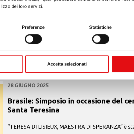
lizzo dei loro servizi.
Il 2 giugno, a Roma, l’Ordine dei Carmelitani (OCarm)
celebrato insieme il loro Giubileo. Alle ore 15.45 i du
Preferenze
Statistiche
verso la Porta Santa della basilica ...
Accetta selezionati
28 GIUGNO 2025
Brasile: Simposio in occasione del c
Santa Teresina
“TERESA DI LISIEUX, MAESTRA DI SPERANZA” è stato