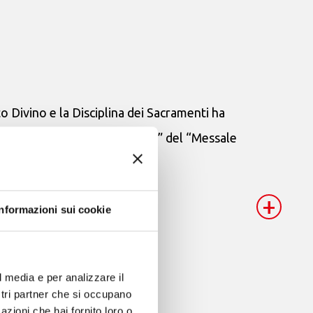
to Divino e la Disciplina dei Sacramenti ha
um OCD (la “seconda edizione” del “Messale
+
Informazioni sui cookie
l media e per analizzare il
ostri partner che si occupano
litana in Roma
azioni che hai fornito loro o