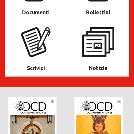
Documenti
Bollettini
Scrivici
Notizie