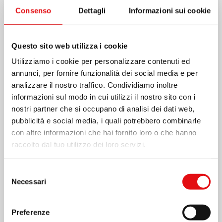
Consenso
Dettagli
Informazioni sui cookie
Questo sito web utilizza i cookie
Utilizziamo i cookie per personalizzare contenuti ed
annunci, per fornire funzionalità dei social media e per
analizzare il nostro traffico. Condividiamo inoltre
informazioni sul modo in cui utilizzi il nostro sito con i
nostri partner che si occupano di analisi dei dati web,
pubblicità e social media, i quali potrebbero combinarle
con altre informazioni che hai fornito loro o che hanno
24 GIUGNO 2026
raccolto dal tuo utilizzo dei loro servizi.
Perù: inaugurazione di un nuovo
Selezione
istituto scolastico
Necessari
del
consenso
L’istituto scolastico EL CARMELO di Molinopata –
Preferenze
Abancay appartiene all’Ordine dei Carmelitani