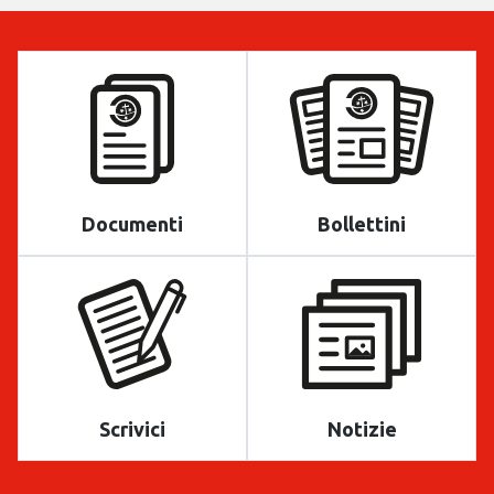
Documenti
Bollettini
Scrivici
Notizie