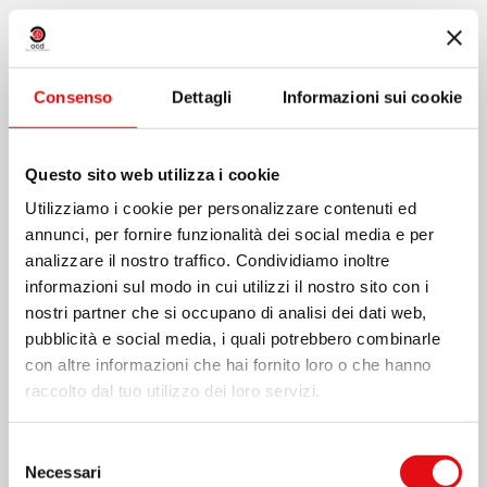
Spiritualità
Consenso
Dettagli
Informazioni sui cookie
Teresa di Gesù ha riconosciuto nella sua vita una
Questo sito web utilizza i cookie
Presenza che la cerca amorosamente per fare
Utilizziamo i cookie per personalizzare contenuti ed
amicizia. Dopo molti anni senza risultati nel
annunci, per fornire funzionalità dei social media e per
tentativo di “concordare questi due contrari” (Dio e
analizzare il nostro traffico. Condividiamo inoltre
informazioni sul modo in cui utilizzi il nostro sito con i
il mondo), si abbandona con fiducia nelle braccia di
nostri partner che si occupano di analisi dei dati web,
Cristo. A partire da questo momento, Dio prende il
pubblicità e social media, i quali potrebbero combinarle
con altre informazioni che hai fornito loro o che hanno
timone della sua vita e la fa camminare verso la
raccolto dal tuo utilizzo dei loro servizi.
“settima dimora”.
Selezione
Necessari
del
Da questa esperienza sorge la spiritualità teresiana.