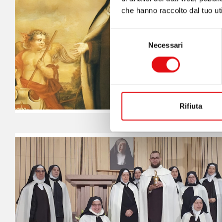
che hanno raccolto dal tuo uti
Selezione
Necessari
del
consenso
Rifiuta