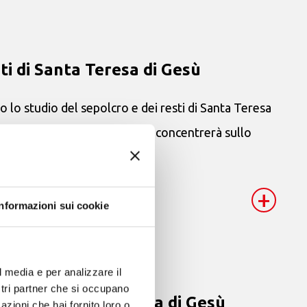
ti di Santa Teresa di Gesù
o lo studio del sepolcro e dei resti di Santa Teresa
lle Cause dei Santi. L’analisi si concentrerà sullo
+
Informazioni sui cookie
l media e per analizzare il
ostri partner che si occupano
o attribuito ad Anna di Gesù
azioni che hai fornito loro o