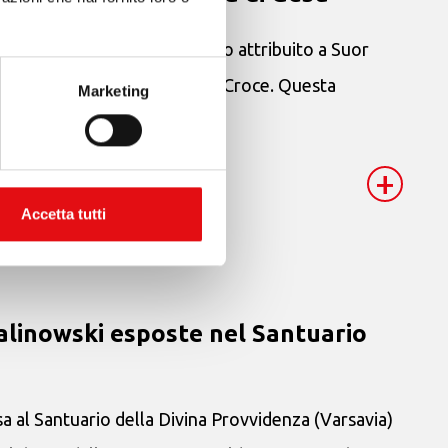
o ha riconosciuto un miracolo attribuito a Suor
 e amica di San Giovanni della Croce. Questa
Marketing
+
Accetta tutti
 Kalinowski esposte nel Santuario
a al Santuario della Divina Provvidenza (Varsavia)