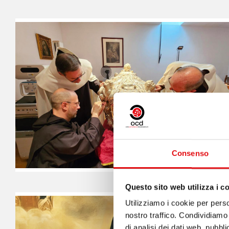
Consenso
Questo sito web utilizza i c
Utilizziamo i cookie per perso
nostro traffico. Condividiamo 
di analisi dei dati web, pubbl