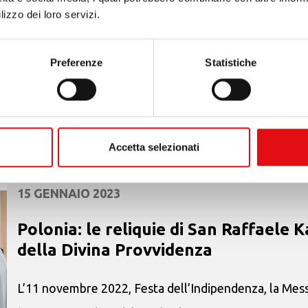
lizzo dei loro servizi.
Con un decreto firmato il 14 dicembre, papa Francesc
Anna di Gesù, figlia spirituale di Santa Teresa d’Avila
Preferenze
Statistiche
decisione apre la strada alla beatificazione...
Accetta selezionati
15 GENNAIO 2023
Polonia: le reliquie di San Raffaele
della Divina Provvidenza
L’11 novembre 2022, Festa dell’Indipendenza, la Mess