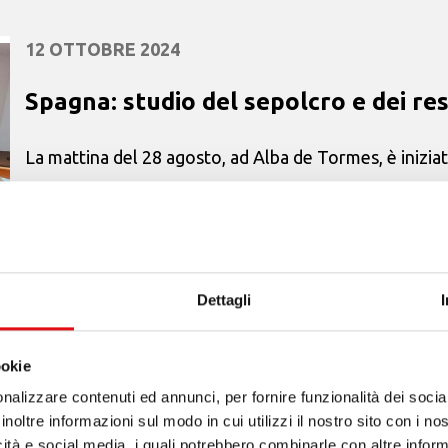
12 OTTOBRE 2024
Spagna: studio del sepolcro e dei res
La mattina del 28 agosto, ad Alba de Tormes, è iniziat
di Gesù da parte di specialisti italiani del Dicastero de
stato del corpo e sulle �...
Dettagli
ookie
2 FEBBRAIO 2024
nalizzare contenuti ed annunci, per fornire funzionalità dei socia
inoltre informazioni sul modo in cui utilizzi il nostro sito con i n
Papa Francesco riconosce un miracol
icità e social media, i quali potrebbero combinarle con altre inform