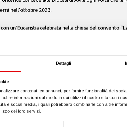
errà nell’ottobre 2023.
on un’Eucaristia celebrata nella chiesa del convento “La
che la suddetta chiesa sarà il tempio giubilare dove sarà 
Dettagli
tuali (confessione sacramentale, comunione eucaristica e 
ookie
nalizzare contenuti ed annunci, per fornire funzionalità dei socia
inoltre informazioni sul modo in cui utilizzi il nostro sito con i n
icità e social media, i quali potrebbero combinarle con altre inform
lizzo dei loro servizi.