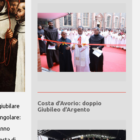
Costa d’Avorio: doppio
giubilare
Giubileo d’Argento
ingolare:
’Anno
esta di