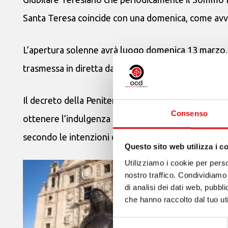
Santa Teresa coincide con una domenica, come avv
L’apertura solenne avrà luogo domenica 13 marzo, c
trasmessa in diretta dalla televisione spagnola.
Il decreto della Penitenzieria Apostolica conferma 
Consenso
ottenere l’indulgenza plenaria alle condizioni abi
secondo le intenzioni del Sovrano Pontefice).
Questo sito web utilizza i c
Utilizziamo i cookie per perso
nostro traffico. Condividiamo 
di analisi dei dati web, pubbl
che hanno raccolto dal tuo uti
Selezione