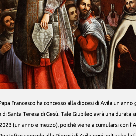
Papa Francesco ha concesso alla diocesi di Avila un anno 
 di Santa Teresa di Gesù. Tale Giubileo avrà una durata s
e 2023 (un anno e mezzo), poiché viene a cumularsi con l
ntefice concede alla Diocesi di Avila ogni volta che la f