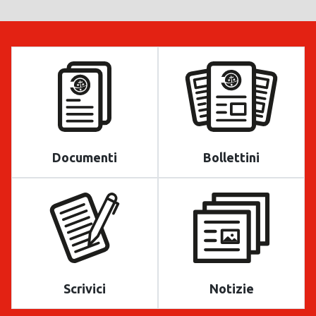
Documenti
Bollettini
Scrivici
Notizie