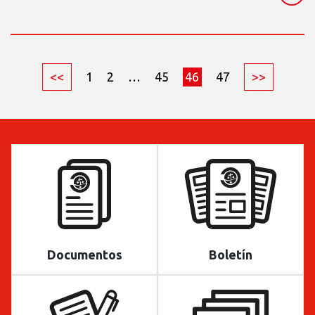
<<
1
2
…
45
46
47
>>
Documentos
Boletín