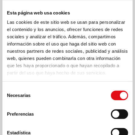
Esta página web usa cookies
Las cookies de este sitio web se usan para personalizar
el contenido y los anuncios, ofrecer funciones de redes
sociales y analizar el tráfico. Además, compartimos
información sobre el uso que haga del sitio web con
nuestros partners de redes sociales, publicidad y análisis
web, quienes pueden combinarla con otra información
que les haya proporcionado o que hayan recopilado a
partir del uso que haya hecho de sus servicios.
Selección
Necesarias
de
15 SEPTIEMBRE 2016
consentimiento
Preferencias
Retiro anual en el Centro Espiritual
« Mater Carmeli » de Butare
Estadística