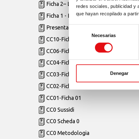
Ficha 2– Lectura de los escritos de T
redes sociales, publicidad y
que hayan recopilado a parti
Ficha 1 - Lectura de los escritos de T
Presentación - Lectura de los escrito
Selección
Necesarias
de
CC10-Ficha 10
consentimiento
CC06-Ficha06
CC04-Ficha 04
Denegar
CC03-Ficha 03
CC02-Ficha 02
CC01-Ficha 01
CC0 Sussidi
CC0 Scheda 0
CC0 Metodologia