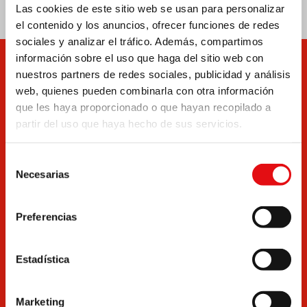
Las cookies de este sitio web se usan para personalizar
el contenido y los anuncios, ofrecer funciones de redes
sociales y analizar el tráfico. Además, compartimos
información sobre el uso que haga del sitio web con
Suscríbete al boletín de
nuestros partners de redes sociales, publicidad y análisis
OCD por correo
web, quienes pueden combinarla con otra información
que les haya proporcionado o que hayan recopilado a
electrónico
partir del uso que haya hecho de sus servicios.
Reciba las últimas noticias
Selección
Necesarias
de
Correo electrónico
consentimiento
Preferencias
Elige el idioma en el que recibirás el Boletín
Estadística
Después de leer la política de privacidad
, de
confirmar la recepción del boletín de noticias de
Marketing