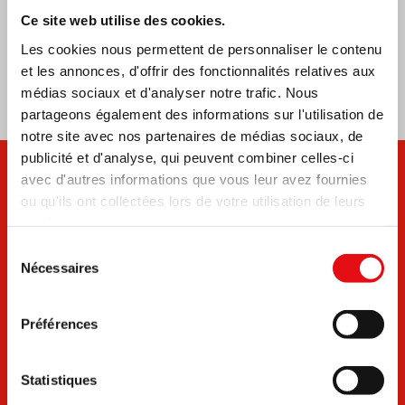
Ce site web utilise des cookies.
Les cookies nous permettent de personnaliser le contenu
COMMUNICATIONES
COMMUNICATIONES
COMMUNICAT
et les annonces, d'offrir des fonctionnalités relatives aux
419
418
418
médias sociaux et d'analyser notre trafic. Nous
partageons également des informations sur l'utilisation de
notre site avec nos partenaires de médias sociaux, de
publicité et d'analyse, qui peuvent combiner celles-ci
Abonnez-vous au OCD
avec d'autres informations que vous leur avez fournies
ou qu'ils ont collectées lors de votre utilisation de leurs
Email Newsletter
services.
Recevoir les dernières nouvelles
Sélection
Nécessaires
du
consentement
Email
Préférences
Choisissez la langue dans laquelle recevoir la
Statistiques
Newsletter