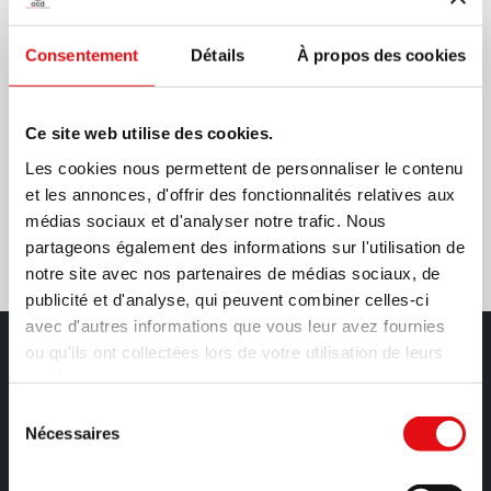
Nouvelles Définiteurs
Consentement
Détails
À propos des cookies
Ce site web utilise des cookies.
Les cookies nous permettent de personnaliser le contenu
Partager sur:
et les annonces, d'offrir des fonctionnalités relatives aux
médias sociaux et d'analyser notre trafic. Nous
partageons également des informations sur l'utilisation de
notre site avec nos partenaires de médias sociaux, de
publicité et d'analyse, qui peuvent combiner celles-ci
avec d'autres informations que vous leur avez fournies
Contacts
ou qu'ils ont collectées lors de votre utilisation de leurs
services.
Sélection
*
Nom et Prénom
Nécessaires
du
consentement