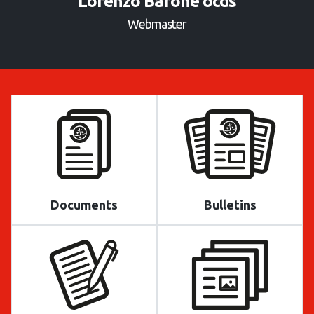
Lorenzo Barone ocds
Webmaster
Documents
Bulletins