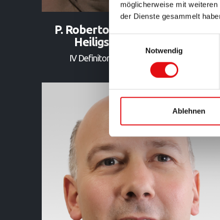
möglicherweise mit weiteren
der Dienste gesammelt habe
P. Roberto Maria Pirastu (vom
Einwilligungsauswahl
Heiligsten Sakrament)
Notwendig
IV Definitor • Semiprovinz Österreich
Ablehnen