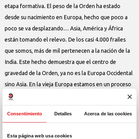
etapa formativa. El peso de la Orden ha estado
desde su nacimiento en Europa, hecho que poco a
poco se va desplazando… Asia, América y África
están tomando el relevo. De los casi 4.000 frailes
que somos, más de mil pertenecen a la nación de la
India. Este hecho demuestra que el centro de
gravedad de la Orden, ya no es la Europa Occidental
sino Asia. En la vieja Europa estamos en un proceso
de reestructuración, mientras que en Asía es todo lo
contrario, un proceso de expansión.
Consentimiento
Detalles
Acerca de las cookies
Cincuenta y seis son las circunscripciones en las que
Esta página web usa cookies
se divide la Orden, y su nomenclatura es: Provincias,