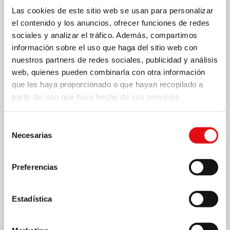
Las cookies de este sitio web se usan para personalizar
Semi-provincias, Comisariados y Delegaciones
el contenido y los anuncios, ofrecer funciones de redes
generales. Como dato relevante expresar que son
sociales y analizar el tráfico. Además, compartimos
información sobre el uso que haga del sitio web con
veinte los carmelitas que han sido ordenados como
nuestros partners de redes sociales, publicidad y análisis
obispos y que desarrollan su ser carmelita en las
web, quienes pueden combinarla con otra información
que les haya proporcionado o que hayan recopilado a
diversas diócesis que pastorean. La Provincia que
partir del uso que haya hecho de sus servicios.
cuenta con un mayor número de miembros es la de
Selección
Manjummel con 263 frailes y la que menos Holanda
Necesarias
de
con 17 religiosos. Cifras y nombres que esconden la
consentimiento
misión del Carmelita Teresiano, enamorado de
Preferencias
Cristo y de su Iglesia y que trata desde su carisma
Estadística
específico de la oración e intimidad con Dios de
darlo a conocer allá donde la Iglesia lo necesita.