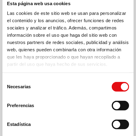
Esta página web usa cookies
Las cookies de este sitio web se usan para personalizar
el contenido y los anuncios, ofrecer funciones de redes
sociales y analizar el tráfico. Además, compartimos
información sobre el uso que haga del sitio web con
nuestros partners de redes sociales, publicidad y análisis
web, quienes pueden combinarla con otra información
que les haya proporcionado o que hayan recopilado a
partir del uso que haya hecho de sus servicios.
Página
1
/
4
Zoom
100%
Selección
Necesarias
de
DESCARGAR PDF
consentimiento
Preferencias
Estadística
Compartir en: