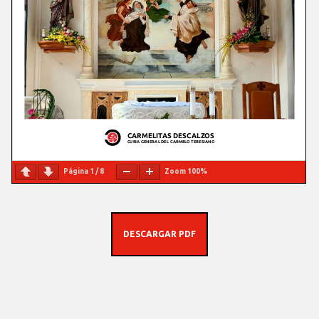
Página
1
/
8
Zoom
100%
DESCARGAR PDF