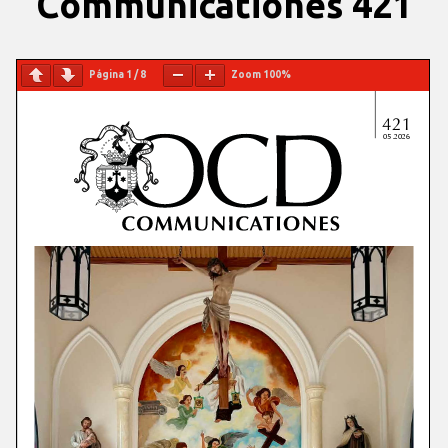
Communicationes 421
Página
1
/
8
Zoom
100%