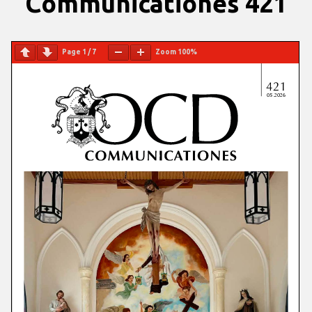
Communicationes 421
Page
1
/
7
Zoom
100%