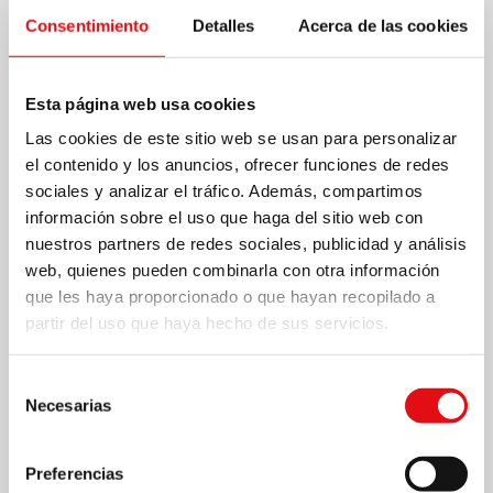
mundo maravilloso de poemas, y se moverán a leer
Consentimiento
Detalles
Acerca de las cookies
los comentarios en prosa.
Esta página web usa cookies
Las cookies de este sitio web se usan para personalizar
el contenido y los anuncios, ofrecer funciones de redes
La espiritualidad de San Juan de la Cruz
sociales y analizar el tráfico. Además, compartimos
información sobre el uso que haga del sitio web con
La espiritualidad de San Juan de la Cruz es
nuestros partners de redes sociales, publicidad y análisis
web, quienes pueden combinarla con otra información
enteramente teologal. Desde que da el santo con el
que les haya proporcionado o que hayan recopilado a
esquema teologal en 2S c. 6 se ilumina y organiza
partir del uso que haya hecho de sus servicios.
perfectamente todo su magisterio. Desde ese
Selección
capítulo hasta el final de la Subida todo es doctrina
Necesarias
de
consentimiento
teologal manifiesta. En esa sustancia teologal está
Preferencias
embebida la palabra de Dios, de la que Juan de la