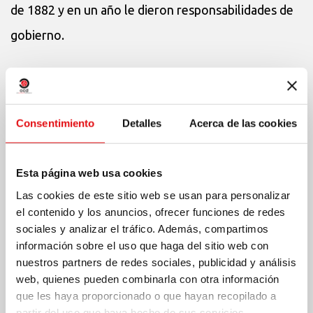
de 1882 y en un año le dieron responsabilidades de
gobierno.
Reorganiza la Orden en Polonia y la tercera orden
seglar. Publica algunas biografías. En 1906, toma la
Consentimiento
Detalles
Acerca de las cookies
dirección del colegio de teología en Wadowice. Es
apreciado por todos como director espiritual y
Esta página web usa cookies
confesor. Se dedica con especial interés a tratar a
Las cookies de este sitio web se usan para personalizar
sus hermanas carmelitas descalzas con gran entrega.
el contenido y los anuncios, ofrecer funciones de redes
sociales y analizar el tráfico. Además, compartimos
información sobre el uso que haga del sitio web con
Muere el 15 de noviembre de 1907 en Wadowice.
nuestros partners de redes sociales, publicidad y análisis
Fue beatificado en Cracovia el 22 de junio de 1983
web, quienes pueden combinarla con otra información
que les haya proporcionado o que hayan recopilado a
por el Papa Juan Pablo II y canonizado en Roma el
partir del uso que haya hecho de sus servicios.