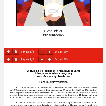
Página
1
/
8
Zoom
100%
Página
1
/
2
Zoom
100%