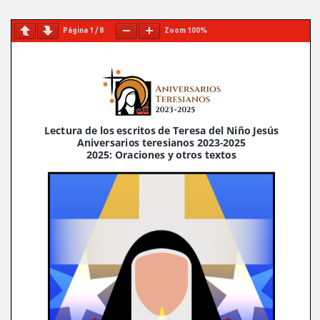
Página
1
/
8
Zoom
100%