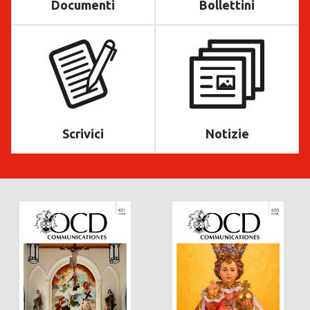
Documenti
Bollettini
Scrivici
Notizie