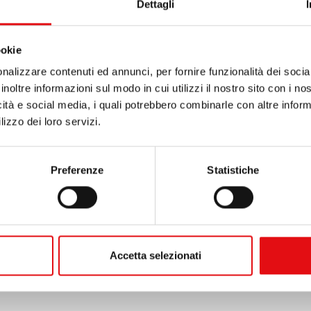
Dettagli
onde spiritualité, son humilité et sa simplicité, instillant
nte Vierge. Elle est décédée à Naples le 14 mars 1948.
ookie
Vedi il calendario completo
nalizzare contenuti ed annunci, per fornire funzionalità dei socia
inoltre informazioni sul modo in cui utilizzi il nostro sito con i n
icità e social media, i quali potrebbero combinarle con altre inform
lizzo dei loro servizi.
Preferenze
Statistiche
Accetta selezionati