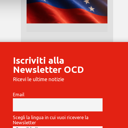
Iscriviti alla
Newsletter OCD
Ricevi le ultime notizie
Email
Scegli la lingua in cui vuoi ricevere la
Newsletter