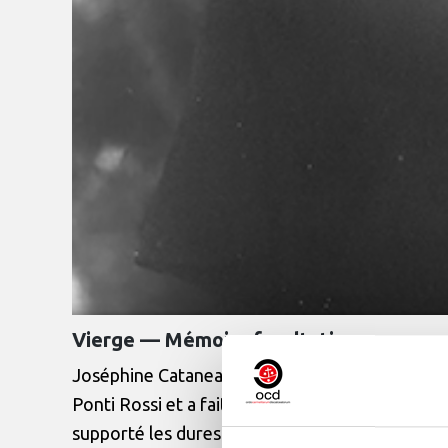
Vierge — Mémoire facultative
Joséphine Catanea est née à Naples le 18 févrie
Ponti Rossi et a fait sa profession solennelle le
supporté les dures épreuves de la maladie et d