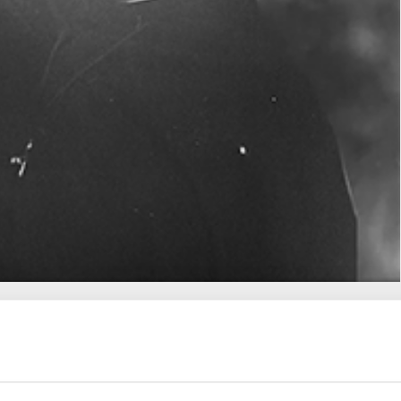
r 1894. Elle est entrée au Carmel de Santa Maria ai
 6 août 1933. En 1945, elle est élue prieure. Elle a
e la persécution en s'abandonnant à la volonté de Dieu.