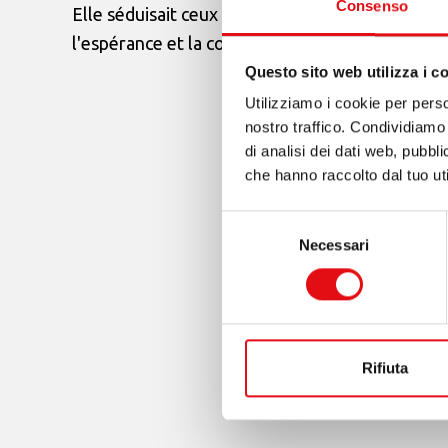
Consenso
Elle séduisait ceux qui l'approchaient par sa prof
l'espérance et la confiance en Dieu et en la Sai
Questo sito web utilizza i c
Utilizziamo i cookie per perso
nostro traffico. Condividiamo 
di analisi dei dati web, pubbl
che hanno raccolto dal tuo uti
Selezione
Necessari
del
consenso
Rifiuta