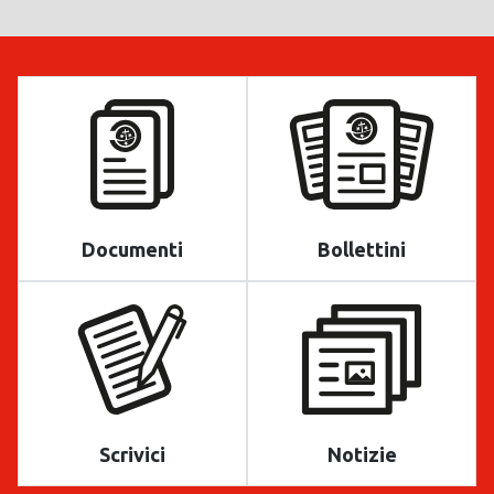
Documenti
Bollettini
Scrivici
Notizie