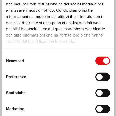
annunci, per fornire funzionalità dei social media e per
analizzare il nostro traffico. Condividiamo inoltre
informazioni sul modo in cui utilizzi il nostro sito con i
nostri partner che si occupano di analisi dei dati web,
pubblicità e social media, i quali potrebbero combinarle
con altre informazioni che hai fornito loro o che hanno
raccolto dal tuo utilizzo dei loro servizi.
Selezione
Necessari
del
consenso
Preferenze
India: Benedizione e inaugurazione del
“Lumen Carmeli”
Statistiche
Marketing