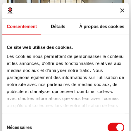
Consentement
Détails
À propos des cookies
Ce site web utilise des cookies.
Les cookies nous permettent de personnaliser le contenu
et les annonces, d'offrir des fonctionnalités relatives aux
médias sociaux et d'analyser notre trafic. Nous
partageons également des informations sur l'utilisation de
notre site avec nos partenaires de médias sociaux, de
1 JUIN 2018
publicité et d'analyse, qui peuvent combiner celles-ci
avec d'autres informations que vous leur avez fournies
Le Carmel thérésien féminin au
ou qu'ils ont collectées lors de votre utilisation de leurs
Chili
services.
Sélection
Nécessaires
du
Dans le cadre de la célébration du 5ème