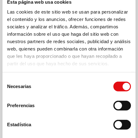
Esta página web usa cookies
Las cookies de este sitio web se usan para personalizar
el contenido y los anuncios, ofrecer funciones de redes
sociales y analizar el tráfico. Además, compartimos
información sobre el uso que haga del sitio web con
nuestros partners de redes sociales, publicidad y análisis
web, quienes pueden combinarla con otra información
que les haya proporcionado o que hayan recopilado a
partir del uso que haya hecho de sus servicios.
9 FEBRERO 2017
Selección
Adiós a Mons. Luna, Carmelita
Necesarias
de
Descalzo y obispo ecuatoriano
consentimiento
Preferencias
El pasado 7 de febrero fallecía en Quito, Ecuador,
Mons. Luis Alberto Luna Tobar, carmelita descalzo y
Estadística
Arzobispo emérito de Cuenca, con 94 años de edad.