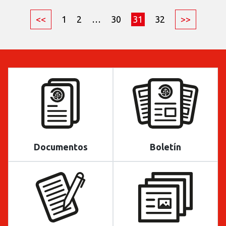
<<
1
2
…
30
31
32
>>
Documentos
Boletín