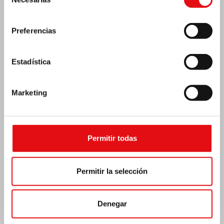
de
consentimiento
Preferencias
Estadística
Marketing
Permitir todas
India: Bendición e inauguración del «Lumen
Carmeli»
Permitir la selección
Denegar