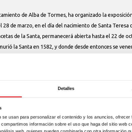
tamiento de Alba de Tormes, ha organizado la exposició
el 28 de marzo, en el día del nacimiento de Santa Teresa 
cetas de la Santa, permanecerá abierta hasta el 22 de oc
 murió la Santa en 1582, y donde desde entonces se vene
Detalles
s
e San Ignacio de Loyola, San Francisco Javier, Santa Tere
b se usan para personalizar el contenido y los anuncios, ofrecer
ebró en la
iglesia del Gesù
, en presencia del Papa Francis
s, compartimos información sobre el uso que haga del sitio web 
 análisis web, quienes pueden combinarla con otra información q