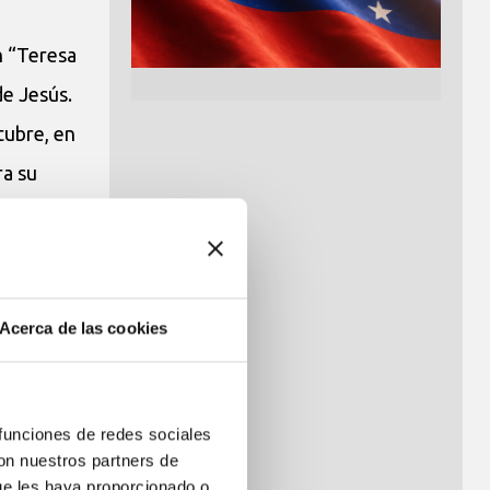
n “Teresa
de Jesús.
tubre, en
ra su
Acerca de las cookies
sa de
 funciones de redes sociales
co, que
con nuestros partners de
ue les haya proporcionado o