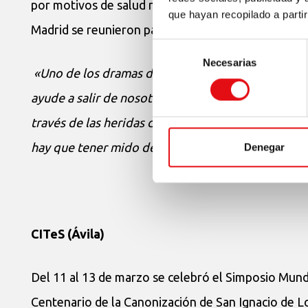
por motivos de salud no pudo presidir la celebració
que hayan recopilado a parti
Madrid se reunieron para celebrar este gran aconte
Selección
Necesarias
de
«Uno de los dramas de nuestro tiempo es cerrar los
consentimiento
ayude a salir de nosotros mismos y a subir a la m
través de las heridas de nuestros hermanos, de las
hay que tener mido de tocar las llagas: son las lla
Denegar
CITeS (Ávila)
Del 11 al 13 de marzo se celebró el Simposio Mund
Centenario de la Canonización de San Ignacio de Lo