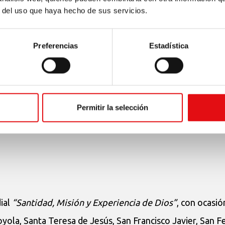
n. Jesuitas, Carmelitas, Oratorianos y miembros de la di
r del uso que haya hecho de sus servicios.
cimiento. He aquí un pasaje de la homilía del Papa:
Preferencias
Estadística
 ojos a la realidad y darle la espalda. Que santa Teresa
ontaña con Jesús, para darnos cuenta de que Él se revela
 dificultades de la humanidad, de los signos de los tie
gas del Señor».
Permitir la selección
ial
“Santidad, Misión y Experiencia de Dios”
, con ocasió
yola, Santa Teresa de Jesús, San Francisco Javier, San Fe