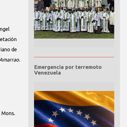
Ángel
retación
riano de
 Amarrao
.
Emergencia por terremoto
Venezuela
, Mons.