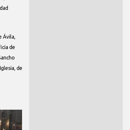
edad
 Ávila,
icia de
 Sancho
Iglesia, de