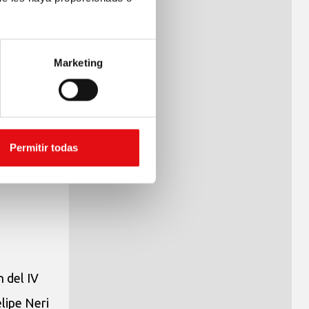
ócesis de
Marketing
 nos
 también a
mpos. No
Permitir todas
n del IV
lipe Neri