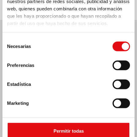
nuestros partners de redes sociales, publicidad y análisis
web, quienes pueden combinarla con otra información
que les haya proporcionado o que hayan recopilado a
partir del uso que haya hecho de sus servicios.
Últimas noticias:
Selección
Necesarias
de
consentimiento
Preferencias
MÉXICO: ASAMBLEA PLENARIA OCD
Estadística
Marketing
Permitir todas