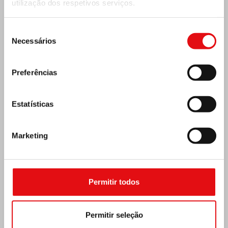
utilização dos respetivos serviços.
Seleção
Necessários
de
MÉXICO: ASSEMBLEIA PLENÁRIA DA OCD
consentimento
Preferências
Estatísticas
Marketing
Permitir todos
Permitir seleção