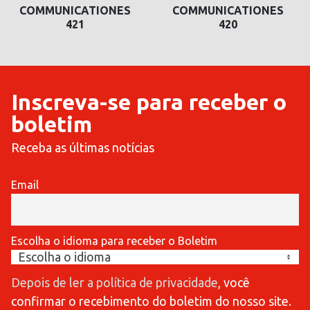
COMMUNICATIONES
COMMUNICATIONES
COMMUNICATIONES
COMMUNICATIONES
421
420
420
419
Inscreva-se para receber o
boletim
Receba as últimas notícias
Email
Escolha o idioma para receber o Boletim
Depois de ler a política de privacidade
, você
confirmar o recebimento do boletim do nosso site.