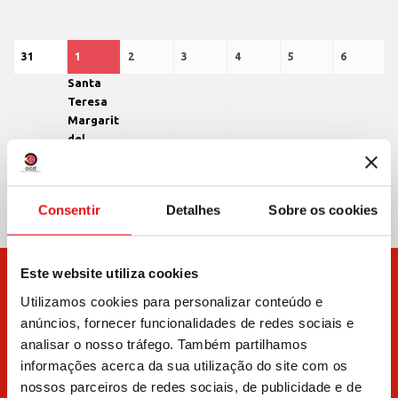
2026
2026
2026
2026
2026
2026
2026
31
31
1
1
(1
2
2
3
3
4
4
5
5
6
6
Santa
agosto
setembro
event)
setembro
setembro
setembro
setembro
setembro
Teresa
Margarita
2026
2026
2026
2026
2026
2026
2026
del
Sagrado
Corazón
(Redi)
Consentir
Detalhes
Sobre os cookies
Print
View
Este website utiliza cookies
Utilizamos cookies para personalizar conteúdo e
anúncios, fornecer funcionalidades de redes sociais e
analisar o nosso tráfego. Também partilhamos
informações acerca da sua utilização do site com os
nossos parceiros de redes sociais, de publicidade e de