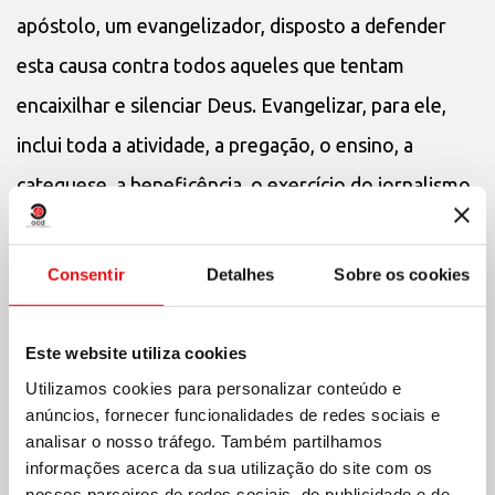
apóstolo, um evangelizador, disposto a defender
esta causa contra todos aqueles que tentam
encaixilhar e silenciar Deus. Evangelizar, para ele,
inclui toda a atividade, a pregação, o ensino, a
catequese, a beneficência, o exercício do jornalismo,
a propaganda e a denúncia, enfim, tudo o que
ajudasse a cristianizar o ambiente cada vez mais
Consentir
Detalhes
Sobre os cookies
afastado dos princípios religiosos que, para ele, são
a base sobre a qual se deve levantar o edifício social.
Este website utiliza cookies
Utilizamos cookies para personalizar conteúdo e
anúncios, fornecer funcionalidades de redes sociais e
analisar o nosso tráfego. Também partilhamos
informações acerca da sua utilização do site com os
Esta paixão manifesta-se no ensino da doutrina
nossos parceiros de redes sociais, de publicidade e de