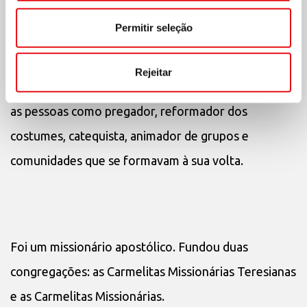
Este é o P. Palau, um carmelita descalço que ao ser
Permitir seleção
expulso do convento descobriu a sua vocação de
eremita solitário que, encontrando-se satisfeito nas
Rejeitar
covas e solidões das montanhas, soube estar entre
as pessoas como pregador, reformador dos
costumes, catequista, animador de grupos e
comunidades que se formavam à sua volta.
Foi um missionário apostólico. Fundou duas
congregações: as Carmelitas Missionárias Teresianas
e as Carmelitas Missionárias.