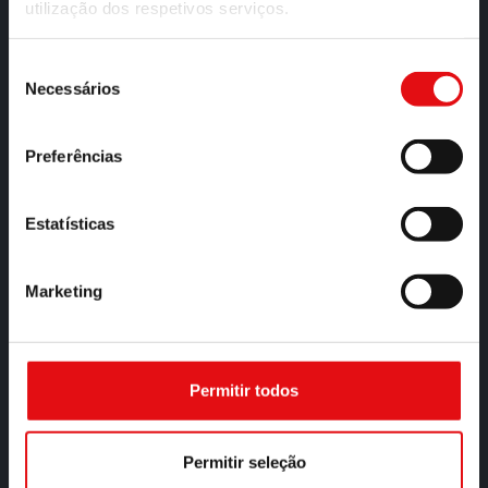
utilização dos respetivos serviços.
Seleção
Necessários
de
consentimento
Preferências
*
Email
Estatísticas
Marketing
PADRE ALFREDO AMESTI SÁNCHEZ
Permitir todos
SECRETÁRIO PESSOAL DO PADRE GERAL
Permitir seleção
CASA GENERALIZIA DEI CARMELITANI SCALZI