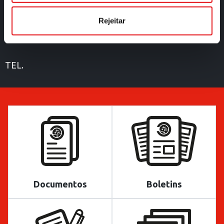
CORSO D’ITALIA, 38
Rejeitar
00198 ROMA – ITALIA
TEL.
Documentos
Boletins