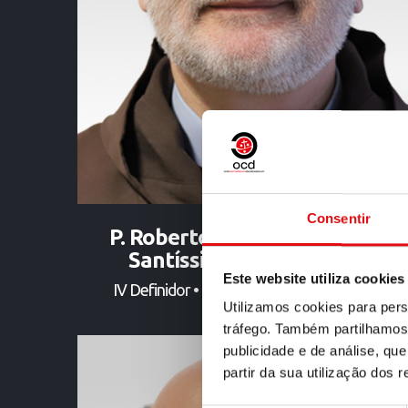
Consentir
P. Roberto-Maria Pirastu (do
Santíssimo Sacramento)
Este website utiliza cookies
IV Definidor • Da semi-província da Áustria
Utilizamos cookies para pers
tráfego. Também partilhamos 
publicidade e de análise, q
partir da sua utilização dos 