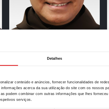
Detalhes
P. Christianus Surinono (do
Sagrado Coração)
V Definidor • Do Comissariado da Indonésia.
onalizar conteúdo e anúncios, fornecer funcionalidades de redes
informações acerca da sua utilização do site com os nossos pa
ue as podem combinar com outras informações que lhes forneceu 
respetivos serviços.