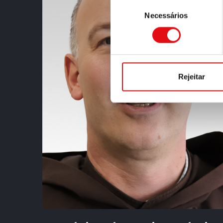
Seleção
Necessários
de
consentimento
Rejeitar