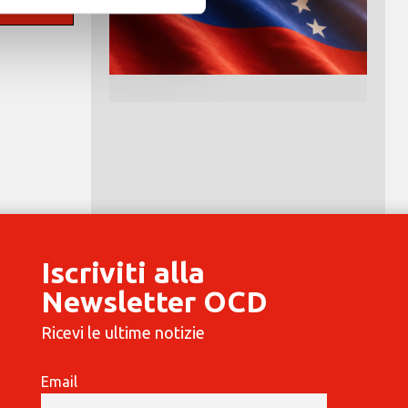
Iscriviti alla
Newsletter OCD
Ricevi le ultime notizie
Email