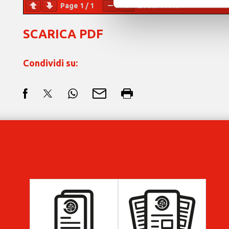
Page
1
/
1
Zoom
100%
SCARICA PDF
Condividi su: