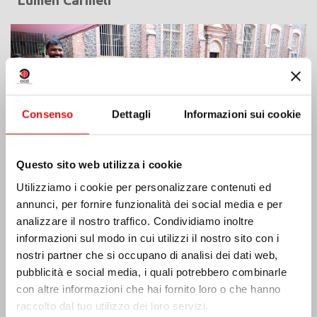
“Lumen Carmeli”
Consenso
Dettagli
Informazioni sui cookie
Questo sito web utilizza i cookie
Utilizziamo i cookie per personalizzare contenuti ed
annunci, per fornire funzionalità dei social media e per
analizzare il nostro traffico. Condividiamo inoltre
informazioni sul modo in cui utilizzi il nostro sito con i
Costa d’Avorio: doppio Giubileo d’Argento
nostri partner che si occupano di analisi dei dati web,
pubblicità e social media, i quali potrebbero combinarle
con altre informazioni che hai fornito loro o che hanno
raccolto dal tuo utilizzo dei loro servizi.