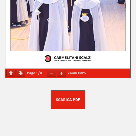
Page
1
/
8
Zoom
100%
SCARICA PDF