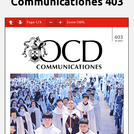
Communicationes 403
Page
1
/
8
Zoom
100%