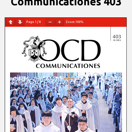
Communicationes 403
Page
1
/
8
Zoom
100%