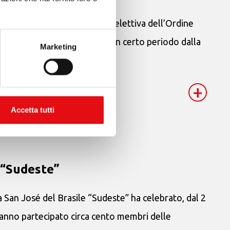
ressi di Roma – una riunione elettiva dell’Ordine
rale. Essendo già trascorso un certo periodo dalla
Marketing
+
Accetta tutti
 “Sudeste”
ia San José del Brasile “Sudeste” ha celebrato, dal 2
hanno partecipato circa cento membri delle