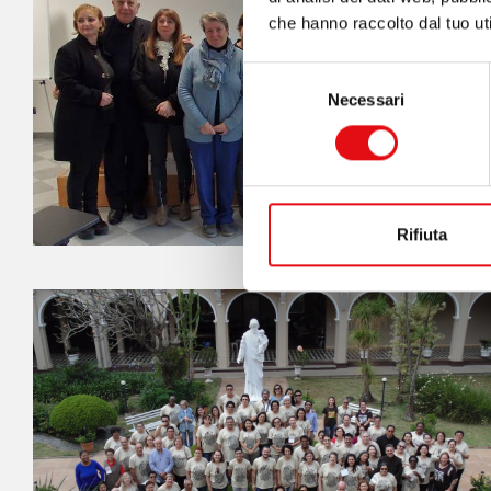
che hanno raccolto dal tuo uti
Selezione
Necessari
del
consenso
Rifiuta