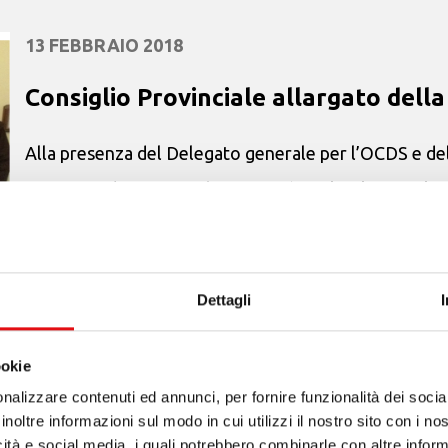
13 FEBBRAIO 2018
Consiglio Provinciale allargato del
Alla presenza del Delegato generale per l’OCDS e de
Francia-Sud, P. Jean-Sebastien, si è svolto il Consigli
delle Clarisse di Nîmes, nei giorni 12-...
Dettagli
ookie
17 DICEMBRE 2017
nalizzare contenuti ed annunci, per fornire funzionalità dei socia
inoltre informazioni sul modo in cui utilizzi il nostro sito con i n
Nuovo Consiglio OCDS dell’Italia Ce
icità e social media, i quali potrebbero combinarle con altre inform