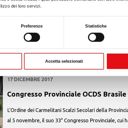
lizzo dei loro servizi.
Nei giorni 28-29 ottobre si è tenuta a Sassone – nei p
Secolare della Provincia San Giuseppe dell’Italia Cent
Preferenze
Statistiche
creazione della nuova...
Accetta selezionati
17 DICEMBRE 2017
Congresso Provinciale OCDS Brasile
L’Ordine dei Carmelitani Scalzi Secolari della Provinc
al 5 novembre, il suo 33° Congresso Provinciale, cui 