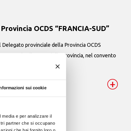
la Provincia OCDS “FRANCIA-SUD”
l Delegato provinciale della Provincia OCDS
o Provinciale allargato della Provincia, nel convento
+
Informazioni sui cookie
l media e per analizzare il
ostri partner che si occupano
ntrale
azioni che hai fornito loro o