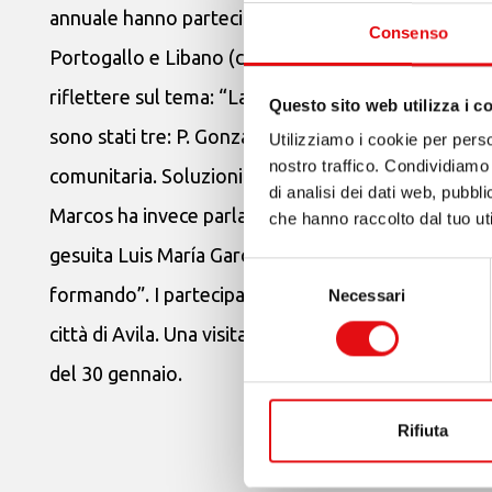
annuale hanno partecipato 14 Province, distribuite in
Consenso
Portogallo e Libano (che viene annoverato tra le P
riflettere sul tema: “La comunità: luogo di incontr
Questo sito web utilizza i c
sono stati tre: P. Gonzalo Fernández, Vicario general
Utilizziamo i cookie per perso
nostro traffico. Condividiamo 
comunitaria. Soluzioni a partire dalla cultura e dell
di analisi dei dati web, pubbl
Marcos ha invece parlato dell’“Educare alla libertà 
che hanno raccolto dal tuo uti
gesuita Luis María García Domínguez ha sviluppato
Selezione
formando”. I partecipanti all’incontro hanno dedicat
Necessari
del
consenso
città di Avila. Una visita a Duruelo, luogo della p
del 30 gennaio.
Rifiuta