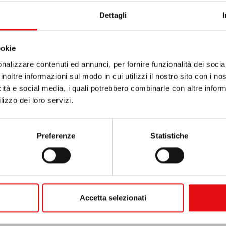
 9 nazioni: Belgio, Croazia, Spagna, Francia, Italia, Malta
Dettagli
rovince europee). Trentadue formatori si sono riuniti pe
o e di comunione”. I conferenzieri intervenuti in queste g
ookie
e dei missionari Claretiani, ha trattato il tema: “Le sfide
nalizzare contenuti ed annunci, per fornire funzionalità dei socia
inoltre informazioni sul modo in cui utilizzi il nostro sito con i n
a psicologia dei giovani di oggi”; il carmelitano Juan Anto
icità e social media, i quali potrebbero combinarle con altre inform
nel cammino spirituale secondo i Santi del Carmelo”; infin
lizzo dei loro servizi.
 il tema: “Come accompagnare: tecniche di dialogo tra f
o i pomeriggi del 29 e del 31 gennaio all’itinerario teres
Preferenze
Statistiche
rima fondazione teresiana maschile, ha avuto luogo nella m
Accetta selezionati