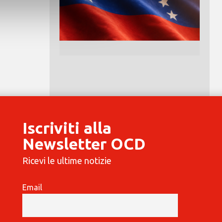
Iscriviti alla
Newsletter OCD
Ricevi le ultime notizie
Email