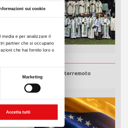
, Polonia,
Informazioni sui cookie
r
iornate
 della vita
l media e per analizzare il
ostri partner che si occupano
nio
azioni che hai fornito loro o
e il
ormatore e
Emergenza terremoto
iano nella
Marketing
Venezuela
attinata
Accetta tutti