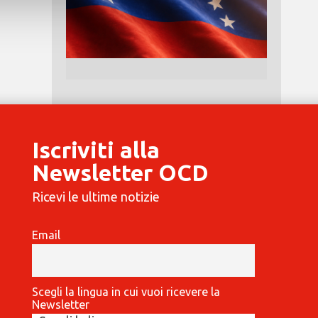
Iscriviti alla
Newsletter OCD
Ricevi le ultime notizie
Email
Scegli la lingua in cui vuoi ricevere la
Newsletter