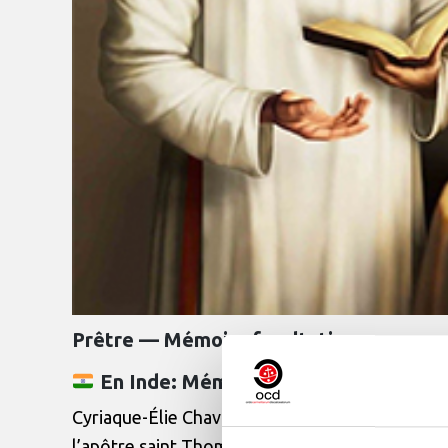
Prêtre — Mémoire facultative
En Inde: Mémoire
Cyriaque-Élie Chavara (1805-1871) est un membre
l’apôtre saint Thomas sur la côte de abar (sud