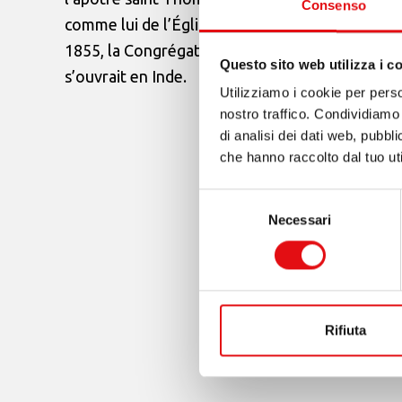
Consenso
comme lui de l’Église syro-malabare, il fonde e
1855, la Congrégation des Carmes de l’Immaculé
Questo sito web utilizza i c
s’ouvrait en Inde.
Utilizziamo i cookie per perso
nostro traffico. Condividiamo 
di analisi dei dati web, pubbl
che hanno raccolto dal tuo uti
Selezione
Necessari
del
consenso
Rifiuta