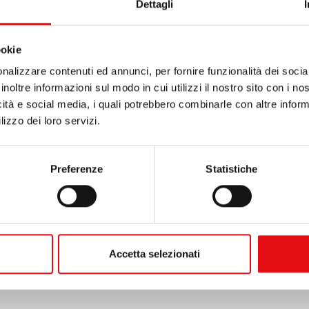
Dettagli
n 1831 les Carmélites de Marie Immaculée ainsi que, en
e : c’est une page missionnaire de notre Ordre qui
ookie
nalizzare contenuti ed annunci, per fornire funzionalità dei socia
inoltre informazioni sul modo in cui utilizzi il nostro sito con i n
Vedi il calendario completo
icità e social media, i quali potrebbero combinarle con altre inform
lizzo dei loro servizi.
Preferenze
Statistiche
Accetta selezionati