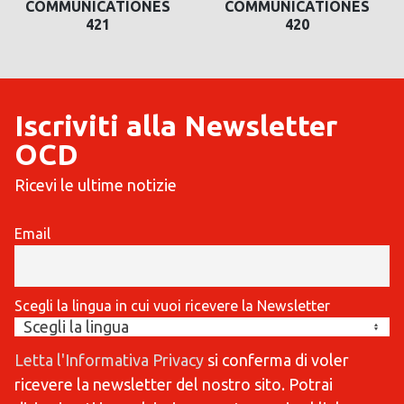
COMMUNICATIONES
COMMUNICATIONES
421
420
Iscriviti alla Newsletter
OCD
Ricevi le ultime notizie
Email
Scegli la lingua in cui vuoi ricevere la Newsletter
Letta l'Informativa Privacy
si conferma di voler
ricevere la newsletter del nostro sito. Potrai