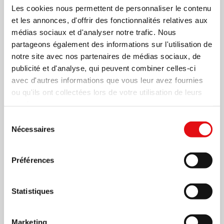
Les cookies nous permettent de personnaliser le contenu
et les annonces, d'offrir des fonctionnalités relatives aux
médias sociaux et d'analyser notre trafic. Nous
partageons également des informations sur l'utilisation de
8 DÉCEMBRE 2019
notre site avec nos partenaires de médias sociaux, de
publicité et d'analyse, qui peuvent combiner celles-ci
Etude de la Déclaration
avec d'autres informations que vous leur avez fournies
ou qu'ils ont collectées lors de votre utilisation de leurs
Charismatique
services.
Sélection
Comme il a été mentionné dans la Lettre du
Nécessaires
du
Définitoire de Septembre (11.09.19), le Définitoire
consentement
Général, dans le cadre du processus de relecture de
Préférences
nos lois initié après le chapitre d’Ávila (2015)...
Statistiques
+
Marketing