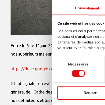
Consentement
Ce site web utilise des cook
Les cookies nous permettent d
sociaux et d'analyser notre t
partenaires de médias sociaux
Entre le 6 le 11 juin 2016, a eu lieu la cinquième 
vous leur avez fournies ou qu'
nos supérieurs majeurs ont envoyé une lettre dans 
Sélection
Nécessaires
du
https://drive.google.com/open?id=0BwJEzzu
consentement
Il faut signaler un évènement particulier : le dernier
général de l’Ordre des Carmes (O.Carm), présidée p
Refuser
nos définiteurs et les conseillers généraux de l’O