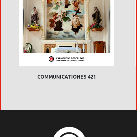
COMMUNICATIONES 421
C
C