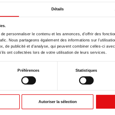
Détails
ies.
e personnaliser le contenu et les annonces, d'offrir des fonctio
rafic. Nous partageons également des informations sur l'utilisati
, de publicité et d'analyse, qui peuvent combiner celles-ci avec
réunion du Définitoire de ce sextennat. Comme de coutume,
ils ont collectées lors de votre utilisation de leurs services.
laquelle ils nous expliquent le contenu de cette rencont
Préférences
Statistiques
h4mb7Ry1QWGU2N1V5bm8
 jour, 11 juin, a eu lieu la rencontre semestrielle avec le 
ar son Prieur Général, le P. Fernando Millàn. Avant la re
Autoriser la sélection
rdre des Carmes(O.Carm), précédés de leurs supérieurs res