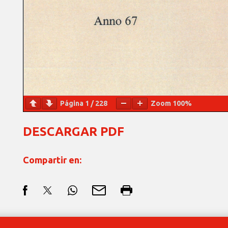
Página
1
/
228
Zoom
100%
DESCARGAR PDF
Compartir en: