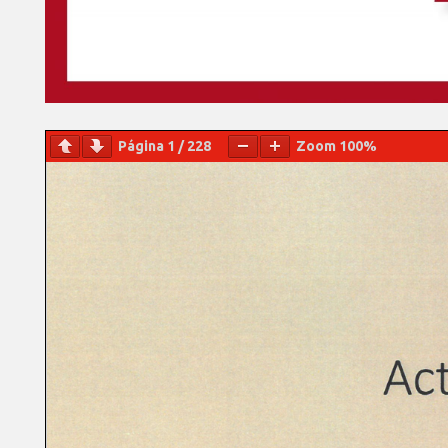
Página
1
/
228
Zoom
100%