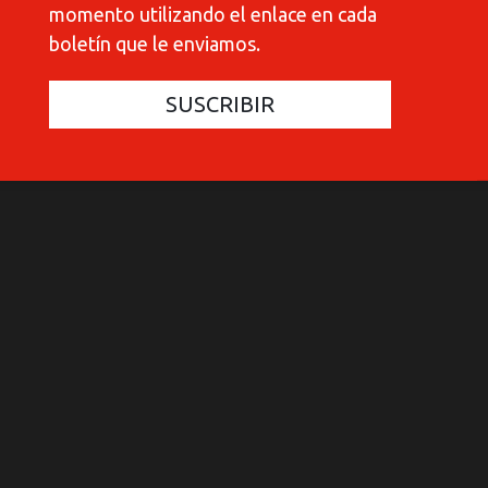
momento utilizando el enlace en cada
boletín que le enviamos.
COMMUNICATIONES 420
COMMUNICATIONES 420
C
C