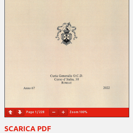
Page
1
/
228
Zoom
100%
SCARICA PDF