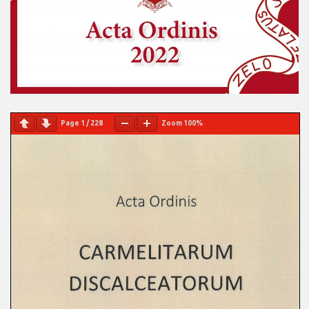
Page
1
/
228
Zoom
100%