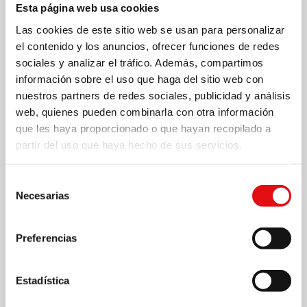
Esta página web usa cookies
Las cookies de este sitio web se usan para personalizar
el contenido y los anuncios, ofrecer funciones de redes
sociales y analizar el tráfico. Además, compartimos
información sobre el uso que haga del sitio web con
nuestros partners de redes sociales, publicidad y análisis
web, quienes pueden combinarla con otra información
que les haya proporcionado o que hayan recopilado a
partir del uso que haya hecho de sus servicios.
Página
1
/
4
Zoom
100%
Selección
Necesarias
de
DESCARGAR PDF
consentimiento
Preferencias
Estadística
Compartir en: