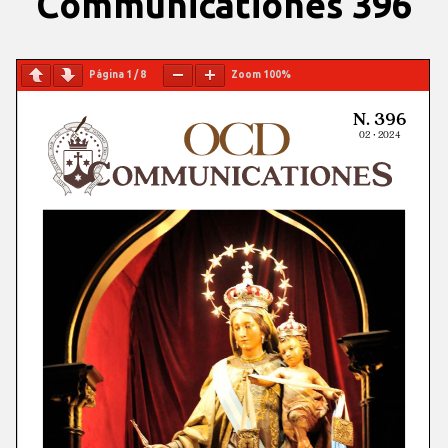
Communicationes 396
Página
1
/
8
Zoom
100%