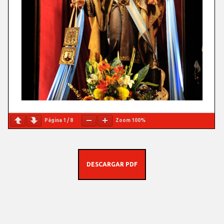
Página
1
/
8
Zoom
100%
DESCARGAR PDF