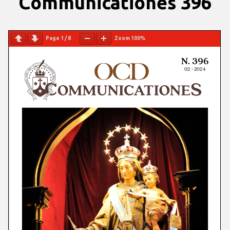
Communicationes 396
Page
1
/
8
Zoom
100%