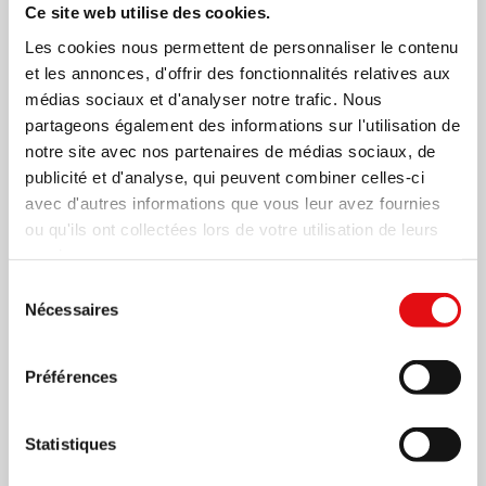
Ce site web utilise des cookies.
Les cookies nous permettent de personnaliser le contenu
et les annonces, d'offrir des fonctionnalités relatives aux
médias sociaux et d'analyser notre trafic. Nous
partageons également des informations sur l'utilisation de
notre site avec nos partenaires de médias sociaux, de
publicité et d'analyse, qui peuvent combiner celles-ci
avec d'autres informations que vous leur avez fournies
ou qu'ils ont collectées lors de votre utilisation de leurs
Page
1
/
4
Zoom
100%
services.
Sélection
Nécessaires
du
TÉLÉCHARGER PDF
consentement
Préférences
Statistiques
Partager sur: