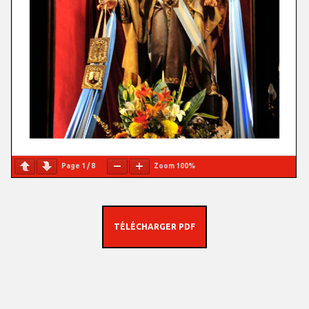
Page
1
/
8
Zoom
100%
TÉLÉCHARGER PDF