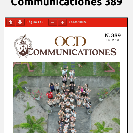
Communicationes 389
Página
1
/
9
Zoom
100%