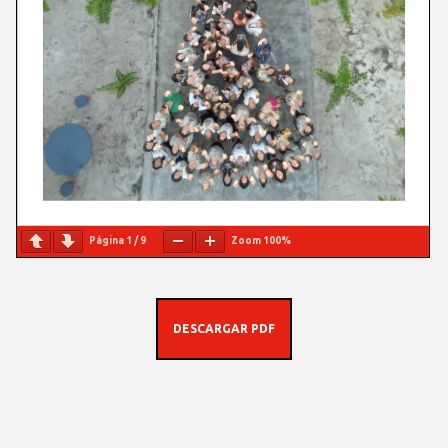
Página
1
/
9
Zoom
100%
DESCARGAR PDF