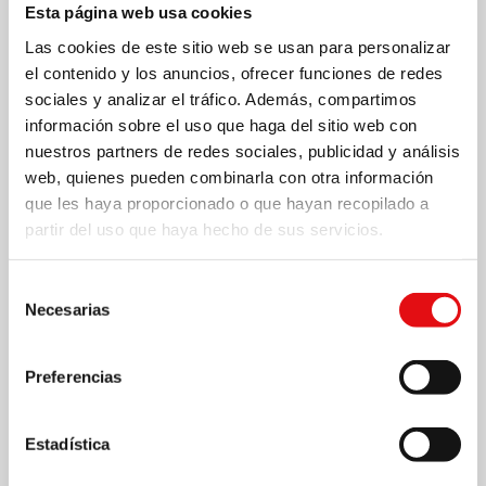
Esta página web usa cookies
Las cookies de este sitio web se usan para personalizar
el contenido y los anuncios, ofrecer funciones de redes
sociales y analizar el tráfico. Además, compartimos
información sobre el uso que haga del sitio web con
nuestros partners de redes sociales, publicidad y análisis
web, quienes pueden combinarla con otra información
que les haya proporcionado o que hayan recopilado a
partir del uso que haya hecho de sus servicios.
Página
1
/
4
Zoom
100%
Selección
Necesarias
de
DESCARGAR PDF
consentimiento
Preferencias
Estadística
Compartir en: