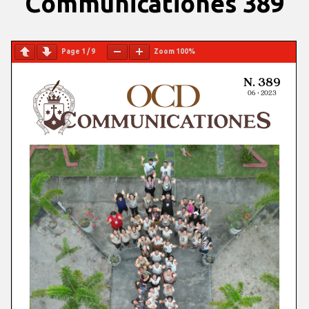
Communicationes 389
Page
1
/
9
Zoom
100%