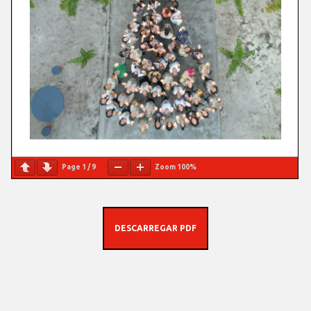
Page
1
/
9
Zoom
100%
DESCARREGAR PDF