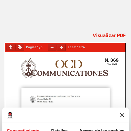
Visualizar PDF
Página
1
/
3
Zoom
100%
Consentimiento
Detalles
Acerca de las cookies