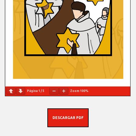
Página
1
/
5
Zoom
100%
DESCARGAR PDF