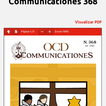
Communicationes 368
Visualizar PDF
Página
1
/
5
Zoom
100%