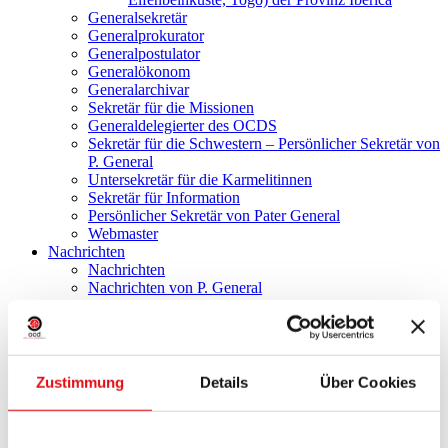
Generalsekretär
Generalprokurator
Generalpostulator
Generalökonom
Generalarchivar
Sekretär für die Missionen
Generaldelegierter des OCDS
Sekretär für die Schwestern – Persönlicher Sekretär von
P. General
Untersekretär für die Karmelitinnen
Sekretär für Information
Persönlicher Sekretär von Pater General
Webmaster
Nachrichten
Nachrichten
Nachrichten von P. General
Nachrichten von den Definitoren
Nachrichten über Brüder
Nachrichten über Schwestern
Nachrichten OCDS
Nachrichten Generalpostulation
Zustimmung
Details
Über Cookies
Communicationes
Nachrichten aus den Missionen
Nachrichten zur Ausbildung