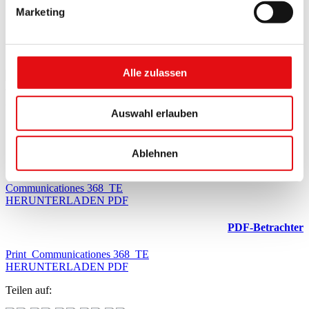
Digicarmel
Marketing
Kontakte
Brüder
Schwestern
OCDS Link
Alle zulassen
Communicationes
25 August 2021
Auswahl erlauben
Communicationes 368
Ablehnen
PDF-Betrachter
Communicationes 368_TE
HERUNTERLADEN PDF
PDF-Betrachter
Print_Communicationes 368_TE
HERUNTERLADEN PDF
Teilen auf: