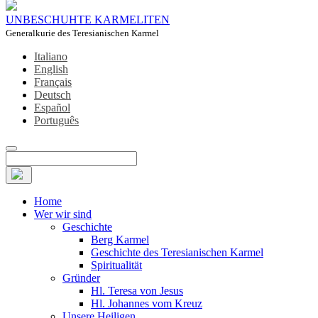
UNBESCHUHTE KARMELITEN
Generalkurie des Teresianischen Karmel
Italiano
English
Français
Deutsch
Español
Português
Home
Wer wir sind
Geschichte
Berg Karmel
Geschichte des Teresianischen Karmel
Spiritualität
Gründer
Hl. Teresa von Jesus
Hl. Johannes vom Kreuz
Unsere Heiligen