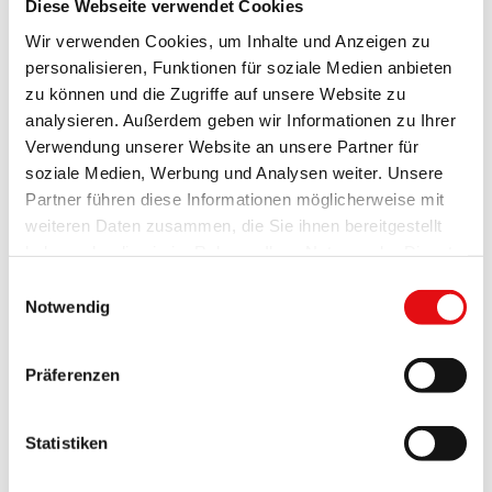
Generalkapitel Nachrichten
Diese Webseite verwendet Cookies
Dokumente
Wir verwenden Cookies, um Inhalte und Anzeigen zu
Dokumente
Allgemeine Kapitel
personalisieren, Funktionen für soziale Medien anbieten
P. General
zu können und die Zugriffe auf unsere Website zu
Generaldefinitoriums
analysieren. Außerdem geben wir Informationen zu Ihrer
Provinzkapitel
Brüder
Verwendung unserer Website an unsere Partner für
Schwestern
soziale Medien, Werbung und Analysen weiter. Unsere
Weltlicher Orden
Partner führen diese Informationen möglicherweise mit
Declaration on the Carmelite-Teresian Charism
Generalprokurator
weiteren Daten zusammen, die Sie ihnen bereitgestellt
Missionen
haben oder die sie im Rahmen Ihrer Nutzung der Dienste
Lesen und Nachdenken
gesammelt haben.
Ausbildung
Einwilligungsauswahl
Conspectus OCD
Notwendig
Acta Ordinis
Todesanzeige Brüder
Todesanzeige Schwestern
Präferenzen
Liturgie
Termine
Medien
Foto
Statistiken
Video
Audio Podcast