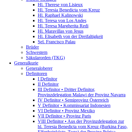
Hl. Therese von Lisieux
Hl. Teresia Benedicta vom Kreuz
Hl. Raphael Kalinowski
Hl. Teresa von Los Andes
Hl. Teresa Margherita Redi
Hl. Maravillas von Jesus
Hl. Elisabeth von der Dreifaltigkeit
Sel. Francisco Palau
Brüder
Schwestern
Säkularorden (TKG)
Generalkurie
Generaloberer
Definitoren
I Definitor
II Definitor
III Definitor • Dritter Definitor,
Provinzdelegation Malawi der Provinz Navarra
IV Definitor • Semiprovinz Österreich
V Definitor • Kommissariat Indonesien
VI Definitor • Provinz Mexiko
VII Definitor • Provinz Paris
VIII Definitor • Aus der Provinzdelegation zur
hl. Teresia Benedicta vom Kreuz (Burkina Faso,
Elfenbeinküste, Togo) der Provinz Ibérica